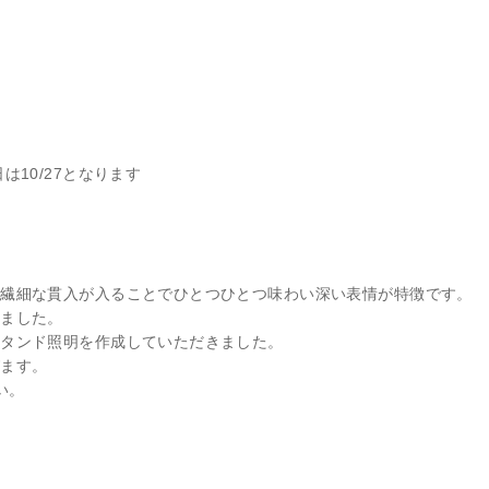
ん在廊日は10/27となります
も繊細な貫入が入ることでひとつひとつ味わい深い表情が特徴です。
しました。
スタンド照明を作成していただきました。
びます。
い。