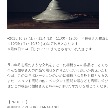
■2018.10.27 (土) - 11.4 (日) 11:00 - 19:00 ※棚橋さ
※10/29 (月)・10/30 (火)は定休日となります
※最終日11/4 (日)は17：00までとさせていただきます
長い年月を経たような空気をまとった棚橋さんの作品は、とて
そんな棚橋さんの作品で照明を作りたいという想いが実現いた
今回、このコラボレーションのために棚橋さん自身も初となる
また、スタンド照明の他にペンダント照明や器なども店頭に並
ぜひこの機会に棚橋さんとflameが作りだす灯りを感じてくださ
【PROFILE】
棚橋祐介／YUSUKE TANAHASHI