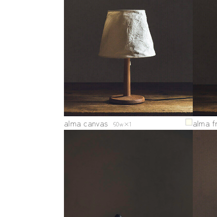
alma canvas
alma f
60w×1