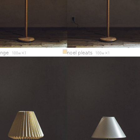
inge
noel pleats
100w×1
100w×1