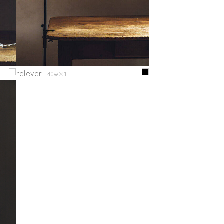
relever
40w×1