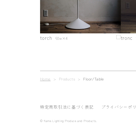
torch
tronc
60w×4
Home
> Products >
Floor/Table
特定商取引法に基づく表記
プライバシーポ
© flame Lighting Produce and Products.