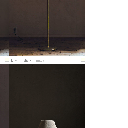
flan L plier
100w×1