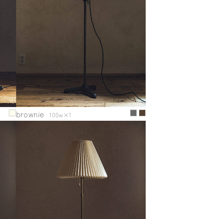
brownie
100w×1