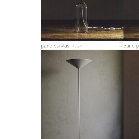
pane canvas
pane p
40w×1