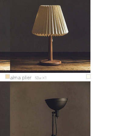
alma plier
60w×1