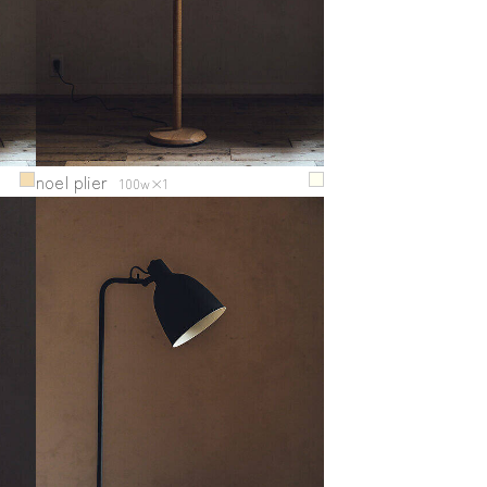
noel plier
100w×1