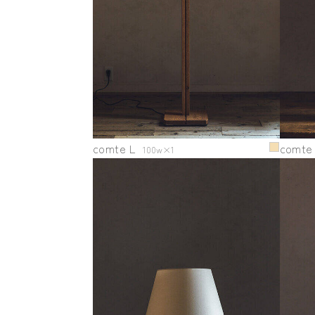
comte L
comte
100w×1