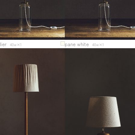
lier
pane white
40w×1
40w×1