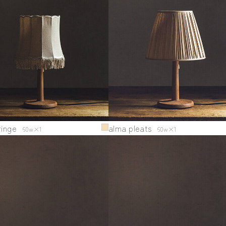
ringe
alma pleats
60w×1
60w×1