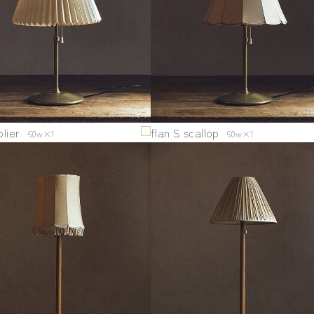
plier
flan S scallop
60w×1
60w×1