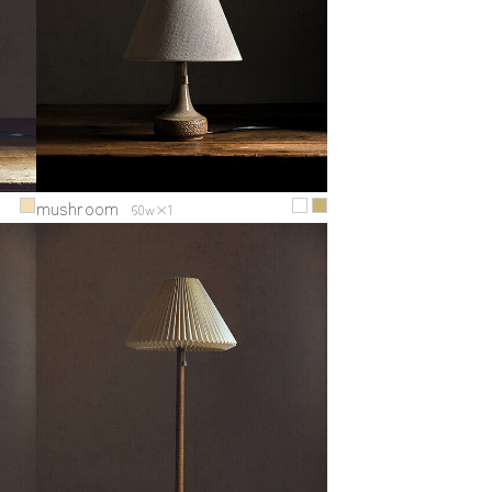
mushroom
60w×1