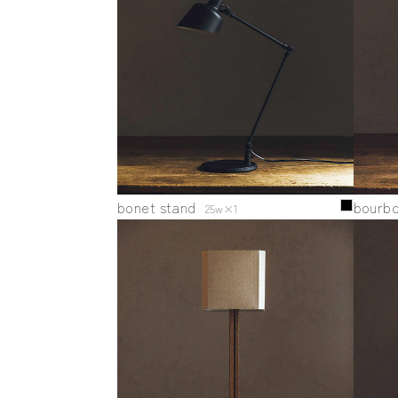
bonet stand
bourb
25w×1