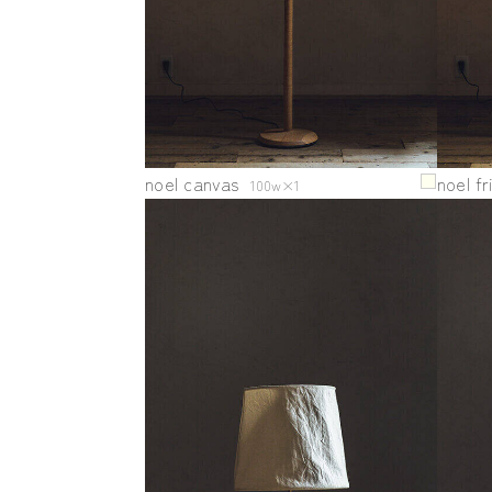
noel canvas
noel fr
100w×1