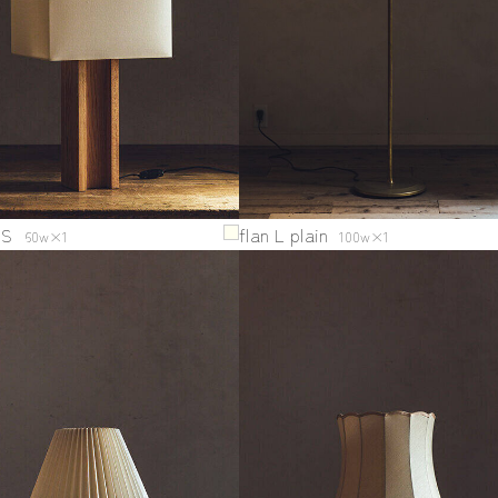
 S
flan L plain
60w×1
100w×1