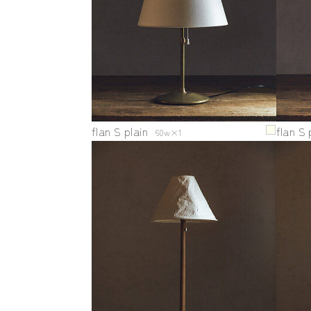
flan S plain
flan S 
60w×1