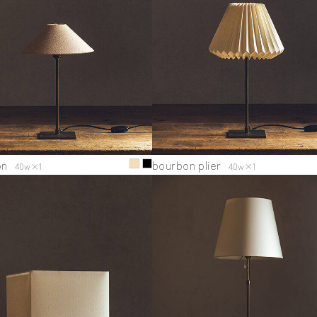
on
bourbon plier
40w×1
40w×1