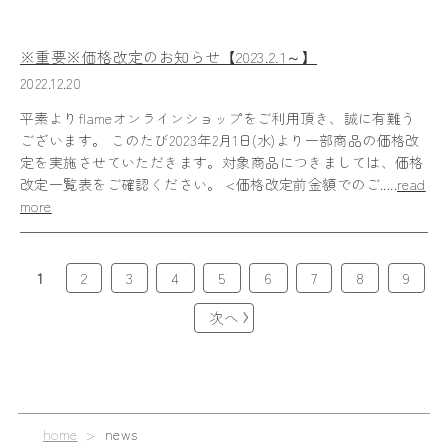
※重要※価格改定のお知らせ【2023.2.1～】
2022.12.20
平素よりflameオンラインショップをご利用頂き、誠に有難う
ございます。 このたび2023年2月1日(水)より一部商品の価格改
定を実施させていただきます。対象商品につきましては、価格
改定一覧表をご確認ください。 <価格改定前金額でのご.....
read
more
1
2
3
4
5
6
7
8
9
次へ
home
>
news