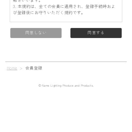
報をいいます。
3. 本規約は、全ての会員に適用され、登録手続時およ
び登録後にお守りいただく規約です。
第2条 (登録)
同意しない
同意する
1. 会員資格
本規約に同意の上、所定の入会申込みをされたお客様
は、所定の登録手続完了後に会員としての資格を有し
ます。会員登録手続は、会員となるご本人が行ってく
ださい。代理による登録は一切認められません。な
Home
>
会員登録
お、過去に会員資格が取り消された方やその他当社が
相応しくないと判断した方からの会員申込はお断りす
る場合があります。
© flame Lighting Produce and Products.
2. 会員情報の入力
会員登録手続の際には、入力上の注意をよく読み、所
定の入力フォームに必要事項を正確に入力してくださ
い。会員情報の登録において、特殊記号・旧漢字・ロ
ーマ数字などはご使用になれません。これらの文字が
登録された場合は当社にて変更致します。