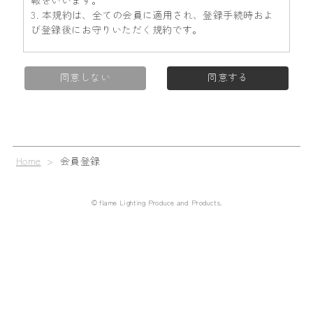
報をいいます。
3. 本規約は、全ての会員に適用され、登録手続時およ
び登録後にお守りいただく規約です。
第2条 (登録)
同意しない
同意する
1. 会員資格
本規約に同意の上、所定の入会申込みをされたお客様
は、所定の登録手続完了後に会員としての資格を有し
ます。会員登録手続は、会員となるご本人が行ってく
ださい。代理による登録は一切認められません。な
Home
>
会員登録
お、過去に会員資格が取り消された方やその他当社が
相応しくないと判断した方からの会員申込はお断りす
る場合があります。
© flame Lighting Produce and Products.
2. 会員情報の入力
会員登録手続の際には、入力上の注意をよく読み、所
定の入力フォームに必要事項を正確に入力してくださ
い。会員情報の登録において、特殊記号・旧漢字・ロ
ーマ数字などはご使用になれません。これらの文字が
登録された場合は当社にて変更致します。