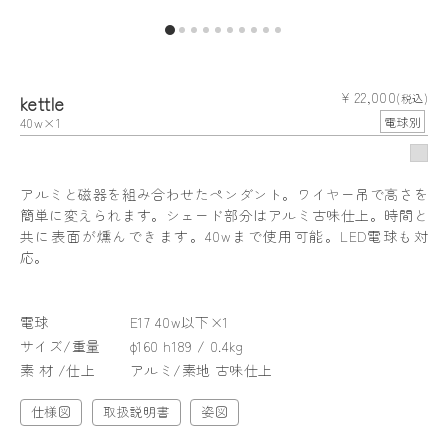
¥ 22,000
kettle
(税込)
40w×1
電球別
アルミと磁器を組み合わせたペンダント。ワイヤー吊で高さを
簡単に変えられます。シェード部分はアルミ古味仕上。時間と
共に表面が燻んできます。40wまで使用可能。LED電球も対
応。
電球
E17 40w以下×1
サイズ/重量
φ160 h189 / 0.4kg
素 材 /仕上
アルミ/素地 古味仕上
仕様図
取扱説明書
姿図