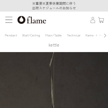
※重要※夏季休業期間に伴う
※重要※夏季休業期間に伴う
出荷スケジュールのお知らせ
出荷スケジュールのお知らせ
Pendant
Wall/Ceiling
Floor/Table
Technical
flame + minä 
kettle