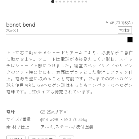
¥ 46,200
bonet bend
(税込)
25w×1
電球別
上下左右に動かせるシェードとアームにより、必要な所に自在
に動かせます。シェードは電球が直接見えにくい形状。スイッ
チはシェード上部につけました。寝室のベッドサイドやリビン
グのソファ横などにも。表面はザラッとした艶消しブラック仕
上。電源を壁に収めることも可能です。25wまでのG9ハロゲン
球を使用可能。G9ハロゲン球はもっともコンパクトなハロゲン
電球です。LEDタイプも発売されています。
電球
G9 25w以下×1
サイズ/重量
φ114 w290～590 /0.45kg
素 材 /仕上
アルミ,スチール/焼付塗装