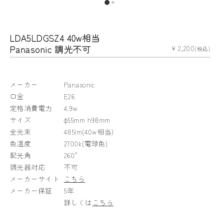
LDA5LDGSZ4 40w相当
Panasonic 調光不可
¥ 2,200
(税込)
メーカー
Panasonic
口金
E26
定格消費電力
4.9w
サイズ
φ55mm h98mm
全光束
485lm(40w相当)
色温度
2700k(電球色)
配光角
260°
調光器対応
不可
メーカーサイト
こちら
メーカー保証
5年
詳しくは
こちら