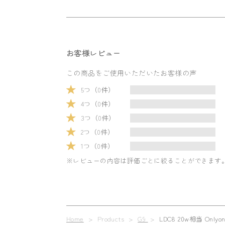
お客様レビュー
この商品をご使用いただいたお客様の声
5つ（0件）
4つ（0件）
3つ（0件）
2つ（0件）
1つ（0件）
※レビューの内容は評価ごとに絞ることができます
Home
> Products >
G9
>
LDC8 20w相当 Only