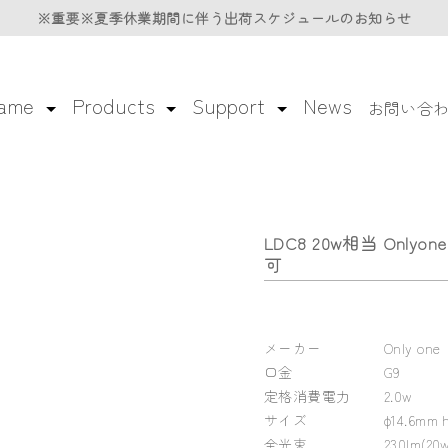
※重要※夏季休業期間に伴う
※重要※夏季休業期間に伴う
出荷スケジュールのお知らせ
出荷スケジュールのお知らせ
lame
Products
Support
News
お問い合
LDC8 20w相当 Onlyo
可
メーカー
Only one
口金
G9
定格消費電力
2.0w
サイズ
φ14.6mm
全光束
230lm(2