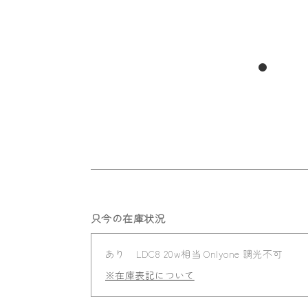
只今の在庫状況
あり
LDC8 20w相当 Onlyone 調光不可
※在庫表記について