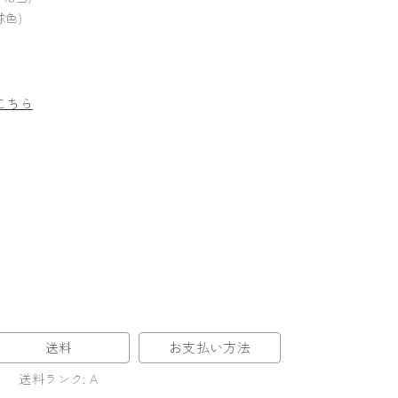
球色)
こちら
送料
お支払い方法
送料ランク: A