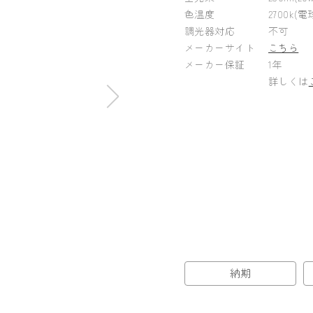
色温度
2700k(電
調光器対応
不可
メーカーサイト
こちら
メーカー保証
1年
詳しくは
納期