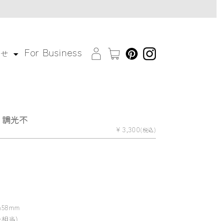
For Business
わせ
ne 調光不
¥ 3,300
(税込)
 h58mm
0w相当)