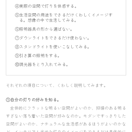
④実際の空間で灯りを体感する。
⑤生活空間の用途をできるだけくわしくイメージす
る。想像の中で生活してみる。
⑥照明器具の形から選ばない。
⑦ダウンライトをできるだけ使わない。
⑧スタンドライトを使いこなしてみる。
⑨引き算の照明をする。
⑩調光器をとり入れてみる。
それぞれの項目について、くわしく説明してみます。
①自分の灯りの好みを知る。
全体的にフラットな明るい空間がよいのか、抑揚のある明る
すぎない落ち着いた空間が好みなのか。モダンですっきりした
空間がよいのか、ナチュラルな生活感があるほうがよいのかな
ど、インテリアも含めた灯りのイメージをできるだけ具体的に