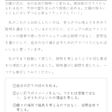
太陽が沈み、光の主役が照明へと変わる。琥珀色のガラスから
もれる光が、天井や壁をほんのり橙色に染める。太陽の移ろい
とともに少しずつ心も体もリラックスしていく。
私がこれからお伝えしたいのは、安らぎや心地よさを求めて
照明を選ぼうとしているかたがたに、ビジュアル的なライフス
タイルの提案や使い方のマニュアル的な説明ではなく、感受性
を豊かにして、自分の力で導き出すためのアドバイスになれば
いいなと思っています。
私が今まで経験して感じた、照明を考えるうえで大切な要点
を10項目にまとめてみました。照明選びに疑問を感じたら、一
つでも実行してみてください。
①自分の灯りの好みを知る。
②よい灯りのイメージをもつ。できれば感覚ではな
く、なぜそれがよいかの理由を考える。
③個々の場所で器具を考えるのではなく、空間全体で
考える。