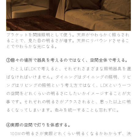
ブラケットを間接照明として使う。天井がやわらかく照らされ
ることで、見た目の明るさが増す。天井にリバウンドさせるこ
とでやわらかな光になる。
③個々の場所で器具を考えるのではなく、空間全体で考える。
たとえばLDKで考えると、それぞれさまざまな照明器具を選
ばなければいけません。ダイニングはダイニングの照明、リビ
ングはリビングの照明という考え方ではなく、LDKという一つ
の空間をどれくらいの明るさにしたいかイメージすることが大
事です。それぞれの明るさがプラスされると、思った以上に明
るくなってしまいます。色みを統一することも忘れずに。
④実際の空間で灯りを体感する。
100Wの明るさが実際どれくらい明るくなるかわからず、決