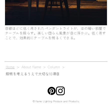
目線ほどに低く吊されたペンダントライトが、ほの暗い部屋で
テーブルを照らす。楽しい団らん風景が目に浮かぶ。低く吊す
ことで、効果的にテーブルを明るくできる。
Home
> About flame > Column >
照明を考えるうえで大切な10項目
© flame Lighting Produce and Products.