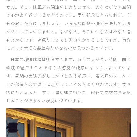
せん。そこには正解も間違いもありません。あなたがその空間
で心地よく過ごせるかどうかです。固定観念にとらわれず、自
分の思いを形にしましょう。いろんな問題や決断を決して人ま
かせにしてはいけません。なぜなら、そこに住むのはあなた自
身だからです。遠回りでとても労力のかかることですが、自分
にとって大切な基準みたいなものが見つかるはずです。
日本の照明環境は明るすぎます。多くの人が長い時間、同じ
環境で過ごすことで灯りの感覚が鈍感になってしまっていま
す。昼間の太陽光がしっかりと入る部屋に、蛍光灯のシーリン
グが部屋を必要以上に照らしているのをよく見かけます。食べ
物にたとえると、すごく濃い味に慣れて、繊細な素材の味を感
じることができない状況に似ています。