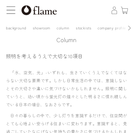
background
showroom
column
stockists
company profile
Column
照明を考えるうえで大切な10項目
「水、空気、光」-いずれも、生きていくうえでなくてはな
らない大切な要素です。しかし日常生活の中では、意識しない
とその大切さや違いに気づけないかもしれません。照明に関し
ていうと、幼い頃から蛍光灯の煌々とした明るさに慣れ親しん
でいる日本の場合、なおさらです。
日々の暮らしの中で、少し灯りを意識するだけで、住空間が
とても心地よい安らげる住まいに変わります。意識すると、見
過ごしていたなにげない気持ちの豊かさに気づけるかもしれま