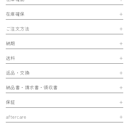
在庫確保
ご注文方法
納期
送料
返品・交換
納品書・請求書・領収書
保証
aftercare