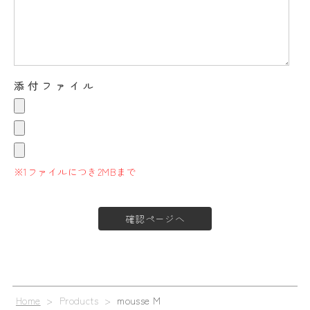
添付ファイル
※1ファイルにつき2MBまで
Home
> Products >
mousse M