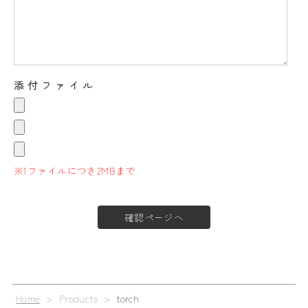
添付ファイル
※1ファイルにつき2MBまで
Home
> Products >
torch