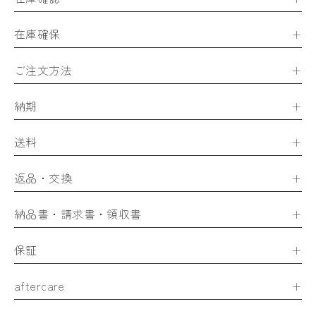
在庫確保
ご注文方法
納期
送料
返品・交換
納品書・請求書・領収書
保証
aftercare