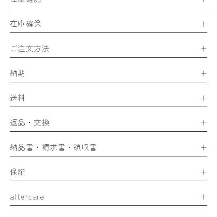
在庫確保
ご注文方法
納期
送料
返品・交換
納品書・請求書・領収書
保証
aftercare