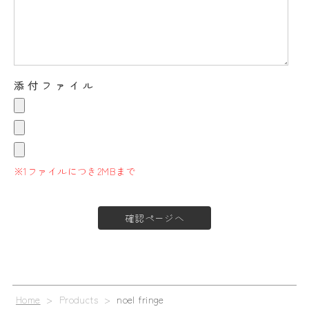
添付ファイル
※1ファイルにつき2MBまで
Home
> Products >
noel fringe