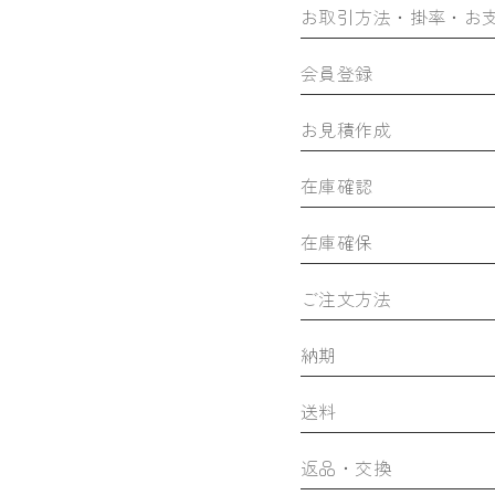
お取引方法・掛率・お
会員登録
お見積作成
在庫確認
在庫確保
ご注文方法
納期
送料
返品・交換