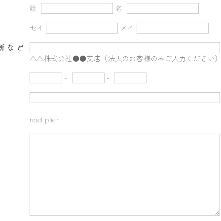
姓
名
セイ
メイ
所など
△△株式会社●●支店（法人のお客様のみご入力ください
-
-
noel plier