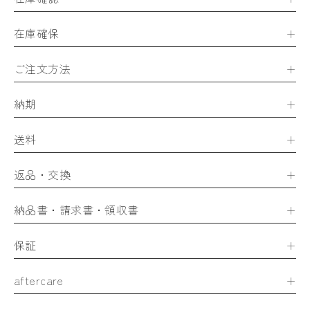
在庫確保
ご注文方法
納期
送料
返品・交換
納品書・請求書・領収書
保証
aftercare