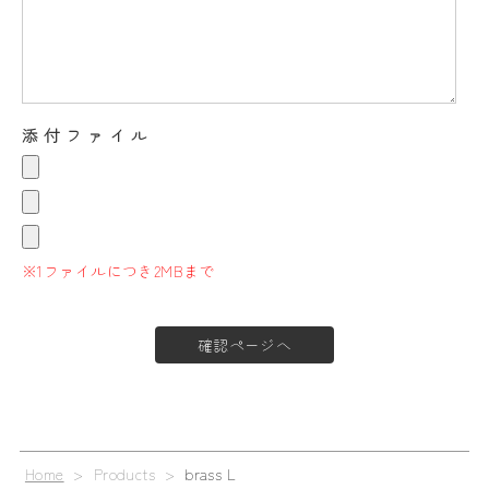
添付ファイル
※1ファイルにつき2MBまで
Home
> Products >
brass L