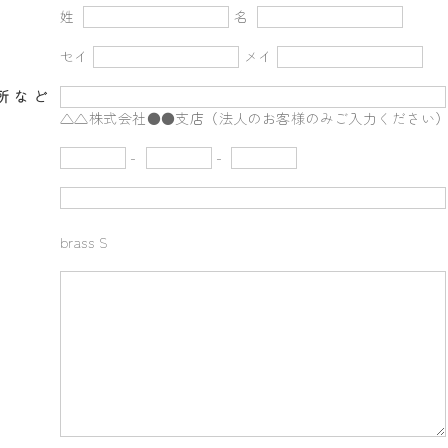
姓
名
セイ
メイ
所など
△△株式会社●●支店（法人のお客様のみご入力ください
-
-
brass S