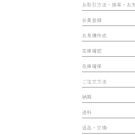
お取引方法・掛率・お
会員登録
お見積作成
在庫確認
在庫確保
ご注文方法
納期
送料
返品・交換