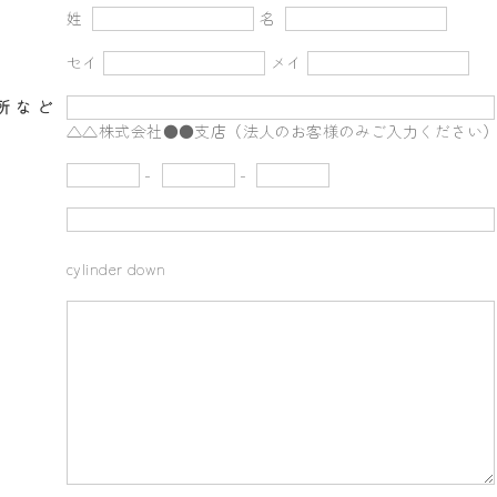
姓
名
セイ
メイ
所など
△△株式会社●●支店（法人のお客様のみご入力ください
-
-
cylinder down