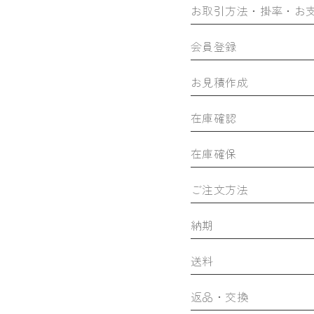
お取引方法・掛率・お
会員登録
お見積作成
在庫確認
在庫確保
ご注文方法
納期
送料
返品・交換