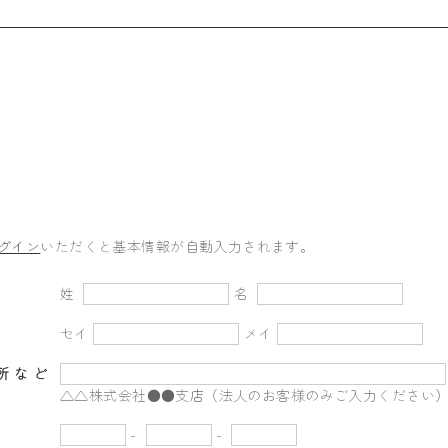
グイン
いただくと基本情報が自動入力されます。
姓
名
セイ
メイ
所など
△△株式会社●●支店（法人のお客様のみご入力ください
-
-