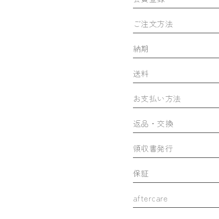
ご注文方法
納期
送料
お支払い方法
返品・交換
領収書発行
保証
aftercare