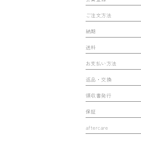
ご注文方法
納期
送料
お支払い方法
返品・交換
領収書発行
保証
aftercare