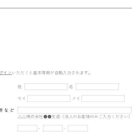
グイン
いただくと基本情報が自動入力されます。
姓
名
セイ
メイ
所など
△△株式会社●●支店（法人のお客様のみご入力ください
-
-