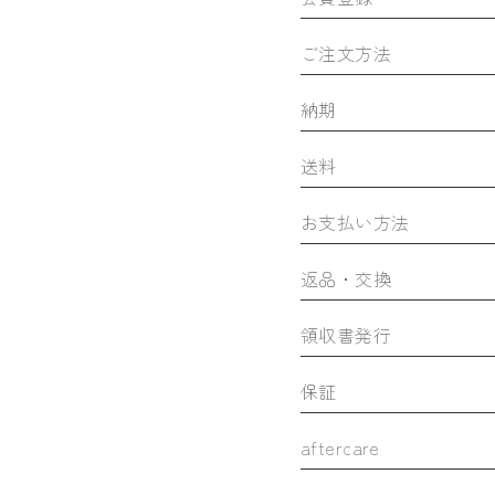
ご注文方法
納期
送料
お支払い方法
返品・交換
領収書発行
保証
aftercare