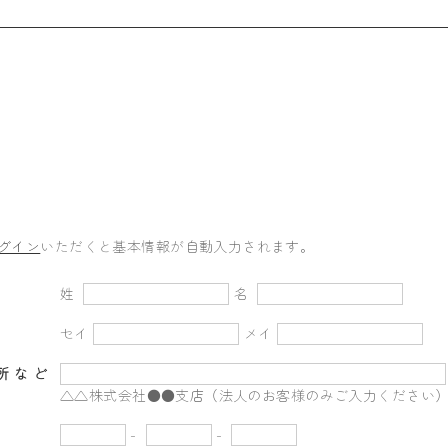
グイン
いただくと基本情報が自動入力されます。
姓
名
セイ
メイ
所など
△△株式会社●●支店（法人のお客様のみご入力ください
-
-