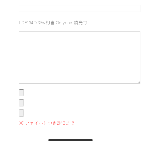
LDF134D 35w相当 Onlyone 調光可
※1ファイルにつき2MBまで