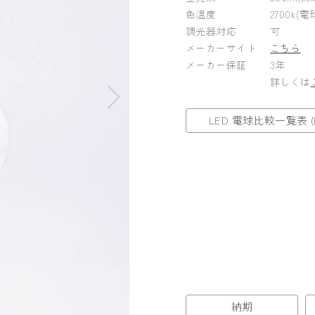
色温度
2700k(電
調光器対応
可
メーカーサイト
こちら
メーカー保証
3年
詳しくは
LED 電球比較一覧表 (E
納期