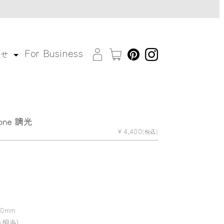
For Business
わせ
yone 調光
¥ 4,400
(税込)
60mm
5w相当)