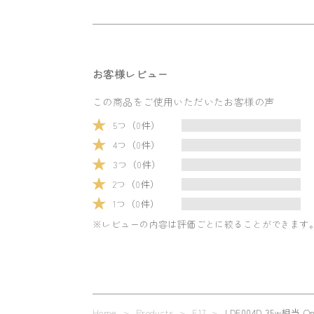
お客様レビュー
この商品をご使用いただいたお客様の声
5つ（0件）
4つ（0件）
3つ（0件）
2つ（0件）
1つ（0件）
※レビューの内容は評価ごとに絞ることができます
Home
> Products >
E17
>
LDF004D 35w相当 O