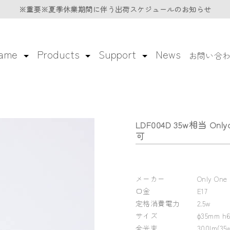
※重要※夏季休業期間に伴う
※重要※夏季休業期間に伴う
出荷スケジュールのお知らせ
出荷スケジュールのお知らせ
lame
Products
Support
News
お問い合
LDF004D 35w相当 Onl
可
メーカー
Only One
口金
E17
定格消費電力
2.5w
サイズ
φ35mm h
全光束
300lm(3