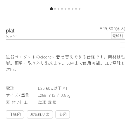
¥ 19,800
plat
(税込)
60w×1
電球別
磁器ペンダントのclocheに着せ替えできる仕様です。素材は琺
瑯。簡単に取り外し出来ます。60wまで使用可能。LED電球も
対応。
電球
E26 60w以下×1
サイズ/重量
φ258 h113 / 0.8kg
素 材 /仕上
琺瑯,磁器
仕様図
取扱説明書
姿図