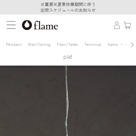
※重要※夏季休業期間に伴う
※重要※夏季休業期間に伴う
出荷スケジュールのお知らせ
出荷スケジュールのお知らせ
Pendant
Wall/Ceiling
Floor/Table
Technical
flame + minä 
plat