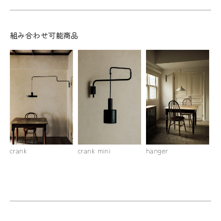
組み合わせ可能商品
crank
crank mini
hanger
ha