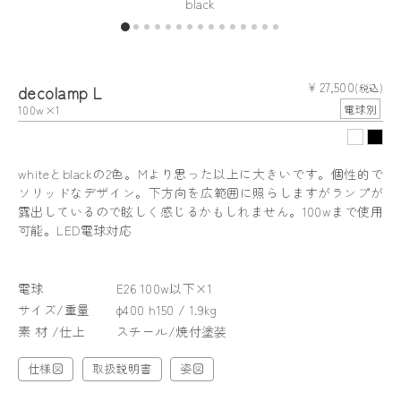
black
¥ 27,500
decolamp L
(税込)
100w×1
電球別
whiteとblackの2色。Mより思った以上に大きいです。個性的で
ソリッドなデザイン。下方向を広範囲に照らしますがランプが
露出しているので眩しく感じるかもしれません。100wまで使用
可能。LED電球対応
電球
E26 100w以下×1
サイズ/重量
φ400 h150 / 1.9kg
素 材 /仕上
スチール/焼付塗装
仕様図
取扱説明書
姿図