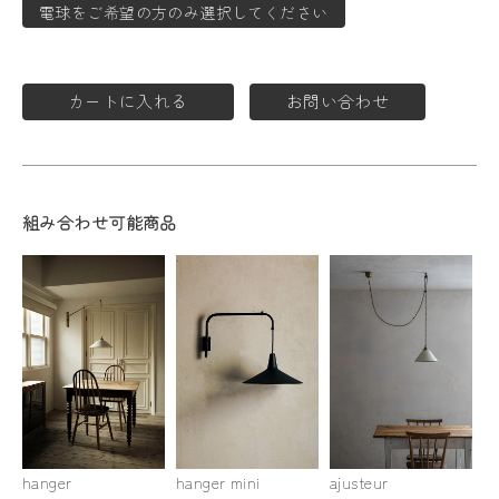
電球をご希望の方のみ選択してください
カートに入れる
お問い合わせ
組み合わせ可能商品
hanger
hanger mini
ajusteur
pu