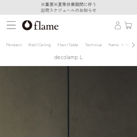
※重要※夏季休業期間に伴う
※重要※夏季休業期間に伴う
出荷スケジュールのお知らせ
出荷スケジュールのお知らせ
Pendant
Wall/Ceiling
Floor/Table
Technical
flame + minä 
decolamp L