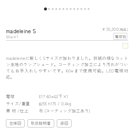
¥ 35,200
madeleine S
(税込)
60w×1
電球別
madeleineに新しくSサイズが加わりました。折紙の様なコット
ン生地のランプシェード。コーティング加工により汚れがつい
てもお手入れしやすいです。60wまで使用可能。LED電球対
応。
電球
E17 60w以下×1
サイズ/重量
φ255 h175 / 0.4kg
素 材 /仕上
布 (コーティング加工あり)
仕様図
取扱説明書
姿図