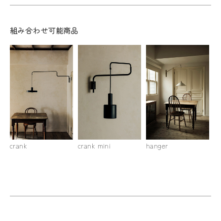
組み合わせ可能商品
crank
crank mini
hanger
ha