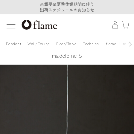
※重要※夏季休業期間に伴う
※重要※夏季休業期間に伴う
出荷スケジュールのお知らせ
出荷スケジュールのお知らせ
Pendant
Wall/Ceiling
Floor/Table
Technical
flame + minä 
madeleine S