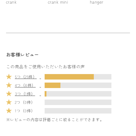
crank
crank mini
hanger
ha
お客様レビュー
この商品をご使用いただいたお客様の声
5つ（25件）
4つ（8件）
3つ（1件）
2つ（0件）
1つ（0件）
※レビューの内容は評価ごとに絞ることができます。