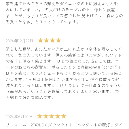
家を建てたらこちらの照明をダイニングの上に据えようと楽し
みにしていました。 四人がけのテーブルの上に低めに設置し
ましたが、ちょうど良いサイズ感でした!見上げては「良いもの
を買ったなぁ」とうっとりしています。
2024年12月22日
照らした瞬間、あたたかい光が上にも広がり全体を照らしてく
れて、気に入っています。個人の感覚によりますが、45ワット
でも十分明るく感じます。 ひとつ気になった点としては、コ
ードのねじれの影響か、垂らしたときに真鍮の金具部分が若干
傾きを感じ、ガラスシェードもよく見ると少し傾いている感じ
がします。1ヶ月以上使用したいまでも少し。徐々に重みで軽
減されているきはしますが。ひとつひとつ手仕事なのでそうい
う面があるということを理解しておくとよいと思います。 で
も総じて好きな商品です。
2024年6月20日
リフォーム・2FのLDK ダウンライト・ペンダントの配灯、ダイ