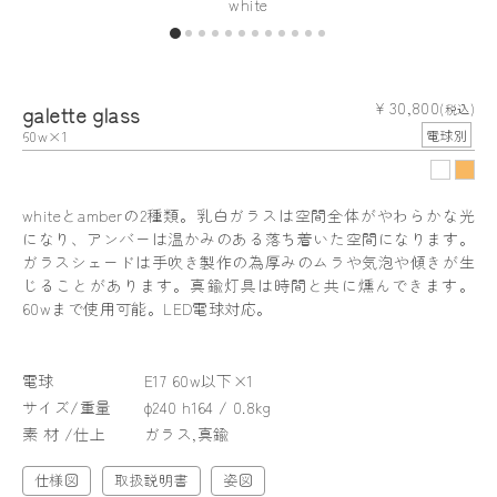
white
¥ 30,800
galette glass
(税込)
60w×1
電球別
whiteとamberの2種類。乳白ガラスは空間全体がやわらかな光
になり、アンバーは温かみのある落ち着いた空間になります。
ガラスシェードは手吹き製作の為厚みのムラや気泡や傾きが生
じることがあります。真鍮灯具は時間と共に燻んできます。
60wまで使用可能。LED電球対応。
電球
E17 60w以下×1
サイズ/重量
φ240 h164 / 0.8kg
素 材 /仕上
ガラス,真鍮
仕様図
取扱説明書
姿図