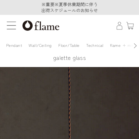
※重要※夏季休業期間に伴う
※重要※夏季休業期間に伴う
出荷スケジュールのお知らせ
出荷スケジュールのお知らせ
Pendant
Wall/Ceiling
Floor/Table
Technical
flame + minä 
galette glass