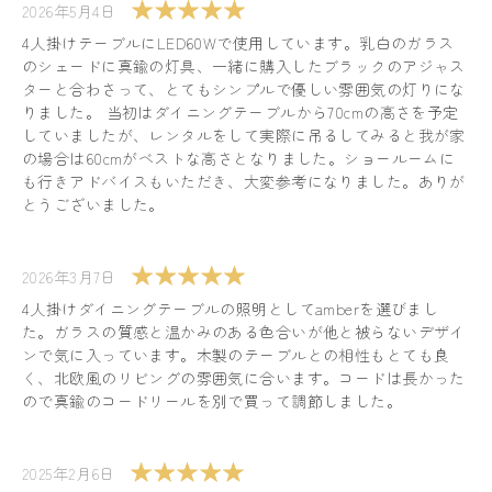
2026年5月4日
4人掛けテーブルにLED60Wで使用しています。乳白のガラス
のシェードに真鍮の灯具、一緒に購入したブラックのアジャス
ターと合わさって、とてもシンプルで優しい雰囲気の灯りにな
りました。 当初はダイニングテーブルから70cmの高さを予定
していましたが、レンタルをして実際に吊るしてみると我が家
の場合は60cmがベストな高さとなりました。ショールームに
も行きアドバイスもいただき、大変参考になりました。ありが
とうございました。
2026年3月7日
4人掛けダイニングテーブルの照明としてamberを選びまし
た。ガラスの質感と温かみのある色合いが他と被らないデザイ
ンで気に入っています。木製のテーブルとの相性もとても良
く、北欧風のリビングの雰囲気に合います。コードは長かった
ので真鍮のコードリールを別で買って調節しました。
2025年2月6日